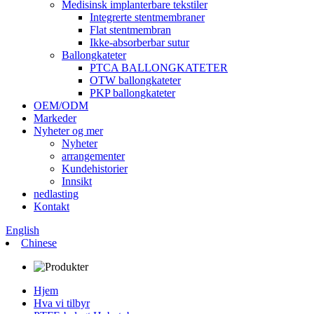
Medisinsk implanterbare tekstiler
Integrerte stentmembraner
Flat stentmembran
Ikke-absorberbar sutur
Ballongkateter
PTCA BALLONGKATETER
OTW ballongkateter
PKP ballongkateter
OEM/ODM
Markeder
Nyheter og mer
Nyheter
arrangementer
Kundehistorier
Innsikt
nedlasting
Kontakt
English
Chinese
Hjem
Hva vi tilbyr