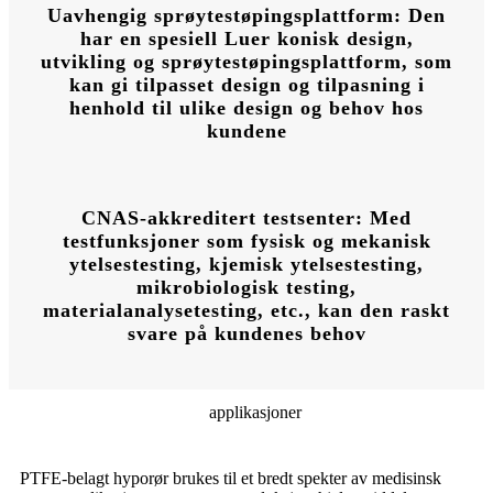
Uavhengig sprøytestøpingsplattform: Den
har en spesiell Luer konisk design,
utvikling og sprøytestøpingsplattform, som
kan gi tilpasset design og tilpasning i
henhold til ulike design og behov hos
kundene
CNAS-akkreditert testsenter: Med
testfunksjoner som fysisk og mekanisk
ytelsestesting, kjemisk ytelsestesting,
mikrobiologisk testing,
materialanalysetesting, etc., kan den raskt
svare på kundenes behov
applikasjoner
PTFE-belagt hyporør brukes til et bredt spekter av medisinsk