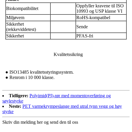
Oppfyller kravene til ISO
Biokompatibilitet
10993 og USP klasse VI
Miljøvern
RoHS-kompatibel
Sikkerhet
Sende
(rekkeviddetest)
Sikkerhet
PFAS-fri
Kvalitetssikring
● ISO13485 kvalitetsstyringssystem.
● Renrom i 10 000 klasse.
Tidligere:
Polyimid(PI)-rør med momentoverføring og
søylestyrke
Neste:
PET varmekrympeslange med utral tynn vegg og høy
styrke
Skriv din melding her og send den til oss