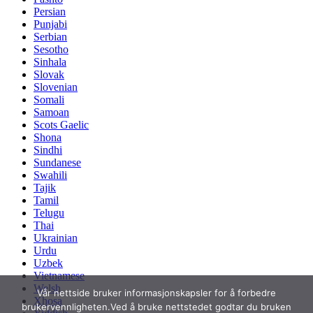
Persian
Punjabi
Serbian
Sesotho
Sinhala
Slovak
Slovenian
Somali
Samoan
Scots Gaelic
Shona
Sindhi
Sundanese
Swahili
Tajik
Tamil
Telugu
Thai
Ukrainian
Urdu
Uzbek
Vietnamese
Welsh
Vår nettside bruker informasjonskapsler for å forbedre
Xhosa
brukervennligheten.Ved å bruke nettstedet godtar du bruken