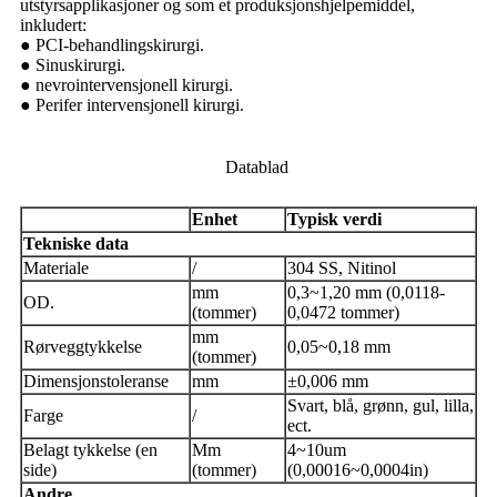
utstyrsapplikasjoner og som et produksjonshjelpemiddel,
inkludert:
● PCI-behandlingskirurgi.
● Sinuskirurgi.
● nevrointervensjonell kirurgi.
● Perifer intervensjonell kirurgi.
Datablad
Enhet
Typisk verdi
Tekniske data
Materiale
/
304 SS, Nitinol
mm
0,3~1,20 mm (0,0118-
OD.
(tommer)
0,0472 tommer)
mm
Rørveggtykkelse
0,05~0,18 mm
(tommer)
Dimensjonstoleranse
mm
±0,006 mm
Svart, blå, grønn, gul, lilla,
Farge
/
ect.
Belagt tykkelse (en
Mm
4~10um
side)
(tommer)
(0,00016~0,0004in)
Andre