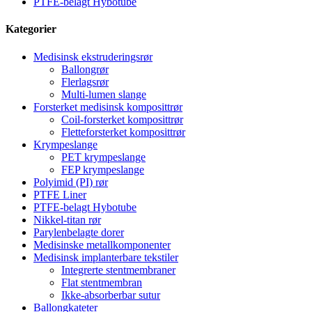
PTFE-belagt Hybotube
Kategorier
Medisinsk ekstruderingsrør
Ballongrør
Flerlagsrør
Multi-lumen slange
Forsterket medisinsk komposittrør
Coil-forsterket komposittrør
Fletteforsterket komposittrør
Krympeslange
PET krympeslange
FEP krympeslange
Polyimid (PI) rør
PTFE Liner
PTFE-belagt Hybotube
Nikkel-titan rør
Parylenbelagte dorer
Medisinske metallkomponenter
Medisinsk implanterbare tekstiler
Integrerte stentmembraner
Flat stentmembran
Ikke-absorberbar sutur
Ballongkateter