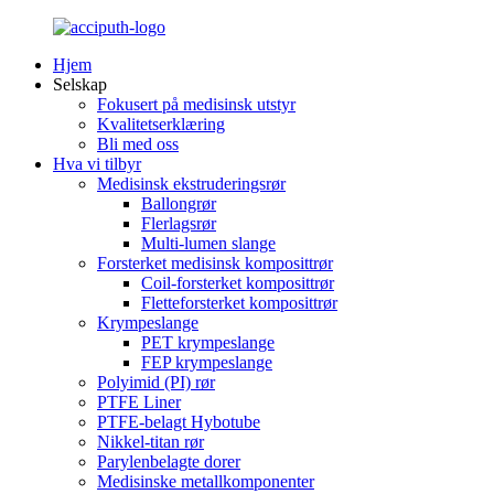
Hjem
Selskap
Fokusert på medisinsk utstyr
Kvalitetserklæring
Bli med oss
Hva vi tilbyr
Medisinsk ekstruderingsrør
Ballongrør
Flerlagsrør
Multi-lumen slange
Forsterket medisinsk komposittrør
Coil-forsterket komposittrør
Fletteforsterket komposittrør
Krympeslange
PET krympeslange
FEP krympeslange
Polyimid (PI) rør
PTFE Liner
PTFE-belagt Hybotube
Nikkel-titan rør
Parylenbelagte dorer
Medisinske metallkomponenter