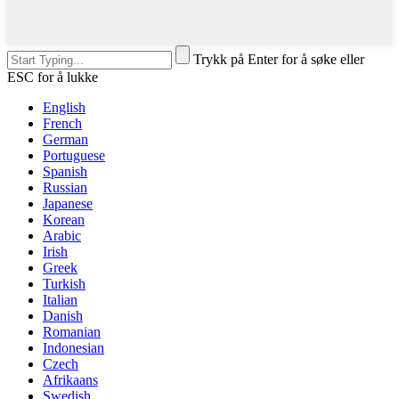
Trykk på Enter for å søke eller
ESC for å lukke
English
French
German
Portuguese
Spanish
Russian
Japanese
Korean
Arabic
Irish
Greek
Turkish
Italian
Danish
Romanian
Indonesian
Czech
Afrikaans
Swedish