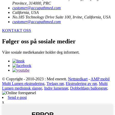
Province, 314000, PRC
customer@accupathmed.com
California, USA
No.185 Technology Drive Suite 100, Irvine, California, USA
customer@accupathmed.com
KONTAKT OSS
Følger oss på sosiale medier
Våre sosiale mediekanaler holder deg informert.
© Copyright - 2010-2023 : Med enerett.
Nettstedkart
-
AMP mobil
Multi Lumen ekstrudering
,
Trelags rør
,
Ekstrudering av rør
,
Multi
Lumen medisinsk slange
,
Indre lumenrør
,
Dobbeltlags ballongrør
,
Send e-post
x