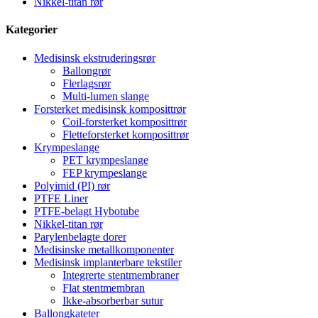
Nikkel-titan rør
Kategorier
Medisinsk ekstruderingsrør
Ballongrør
Flerlagsrør
Multi-lumen slange
Forsterket medisinsk komposittrør
Coil-forsterket komposittrør
Fletteforsterket komposittrør
Krympeslange
PET krympeslange
FEP krympeslange
Polyimid (PI) rør
PTFE Liner
PTFE-belagt Hybotube
Nikkel-titan rør
Parylenbelagte dorer
Medisinske metallkomponenter
Medisinsk implanterbare tekstiler
Integrerte stentmembraner
Flat stentmembran
Ikke-absorberbar sutur
Ballongkateter