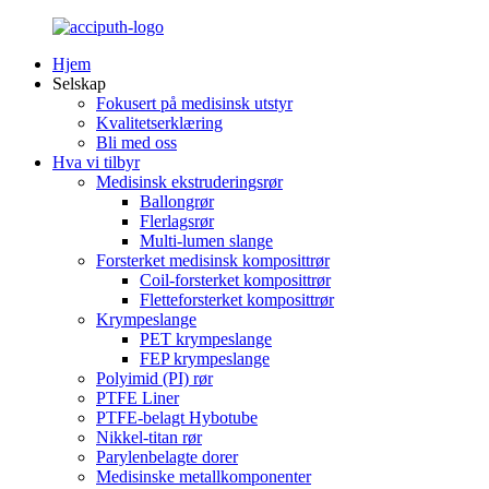
Hjem
Selskap
Fokusert på medisinsk utstyr
Kvalitetserklæring
Bli med oss
Hva vi tilbyr
Medisinsk ekstruderingsrør
Ballongrør
Flerlagsrør
Multi-lumen slange
Forsterket medisinsk komposittrør
Coil-forsterket komposittrør
Fletteforsterket komposittrør
Krympeslange
PET krympeslange
FEP krympeslange
Polyimid (PI) rør
PTFE Liner
PTFE-belagt Hybotube
Nikkel-titan rør
Parylenbelagte dorer
Medisinske metallkomponenter