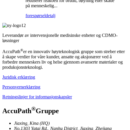
reduserer risikoen for brudd, bøyning eller skade
på menneskelig...
forespørsel
detalj
Leverandør av intervensjonelle medisinske enheter og CDMO-
løsninger
®
AccuPath
er en innovativ høyteknologisk gruppe som streber etter
å skape verdier for våre kunder, ansatte og aksjonærer ved å
forbedre menneskers liv og helse gjennom avanserte materialer og
produksjonsteknologi.
Juridisk erklæring
Personvernerklæring
Retningslinjer for informasjonskapsler
®
AccuPath
Gruppe
Jiaxing, Kina (HQ)
No.1303 Yatai Rd., Nanhu District, Jiaxing, Zhejiang