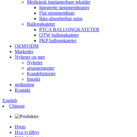
Medisinsk implanterbare tekstiler
Integrerte stentmembraner
Flat stentmembran
Ikke-absorberbar sutur
Ballongkateter
PTCA BALLONGKATETER
OTW ballongkateter
PKP ballongkateter
OEM/ODM
Markeder
Nyheter og mer
Nyheter
arrangementer
Kundehistorier
Innsikt
nedlasting
Kontakt
English
Chinese
Hjem
Hva vi tilbyr