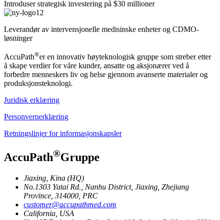
Introduser strategisk investering på $30 millioner
Leverandør av intervensjonelle medisinske enheter og CDMO-
løsninger
®
AccuPath
er en innovativ høyteknologisk gruppe som streber etter
å skape verdier for våre kunder, ansatte og aksjonærer ved å
forbedre menneskers liv og helse gjennom avanserte materialer og
produksjonsteknologi.
Juridisk erklæring
Personvernerklæring
Retningslinjer for informasjonskapsler
®
AccuPath
Gruppe
Jiaxing, Kina (HQ)
No.1303 Yatai Rd., Nanhu District, Jiaxing, Zhejiang
Province, 314000, PRC
customer@accupathmed.com
California, USA