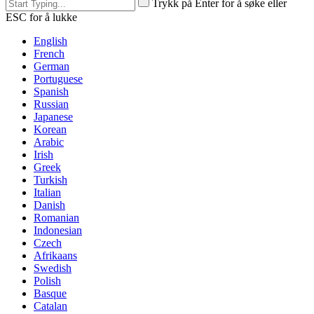
Trykk på Enter for å søke eller
ESC for å lukke
English
French
German
Portuguese
Spanish
Russian
Japanese
Korean
Arabic
Irish
Greek
Turkish
Italian
Danish
Romanian
Indonesian
Czech
Afrikaans
Swedish
Polish
Basque
Catalan