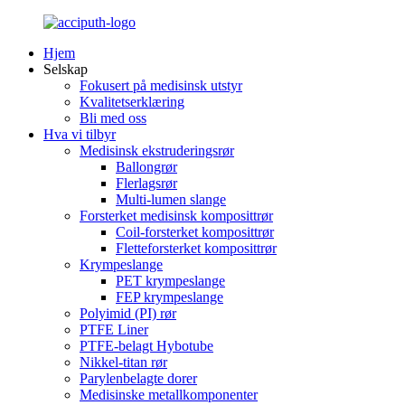
Hjem
Selskap
Fokusert på medisinsk utstyr
Kvalitetserklæring
Bli med oss
Hva vi tilbyr
Medisinsk ekstruderingsrør
Ballongrør
Flerlagsrør
Multi-lumen slange
Forsterket medisinsk komposittrør
Coil-forsterket komposittrør
Fletteforsterket komposittrør
Krympeslange
PET krympeslange
FEP krympeslange
Polyimid (PI) rør
PTFE Liner
PTFE-belagt Hybotube
Nikkel-titan rør
Parylenbelagte dorer
Medisinske metallkomponenter