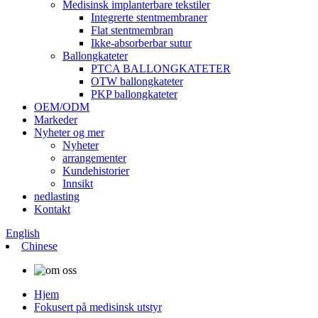
Medisinsk implanterbare tekstiler
Integrerte stentmembraner
Flat stentmembran
Ikke-absorberbar sutur
Ballongkateter
PTCA BALLONGKATETER
OTW ballongkateter
PKP ballongkateter
OEM/ODM
Markeder
Nyheter og mer
Nyheter
arrangementer
Kundehistorier
Innsikt
nedlasting
Kontakt
English
Chinese
Hjem
Fokusert på medisinsk utstyr