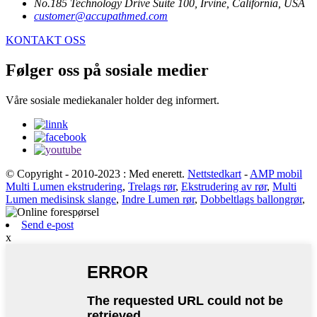
No.185 Technology Drive Suite 100, Irvine, California, USA
customer@accupathmed.com
KONTAKT OSS
Følger oss på sosiale medier
Våre sosiale mediekanaler holder deg informert.
© Copyright - 2010-2023 : Med enerett.
Nettstedkart
-
AMP mobil
Multi Lumen ekstrudering
,
Trelags rør
,
Ekstrudering av rør
,
Multi
Lumen medisinsk slange
,
Indre Lumen rør
,
Dobbeltlags ballongrør
,
Send e-post
x