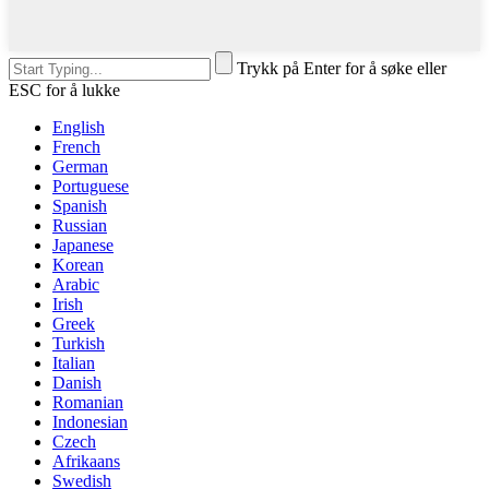
Trykk på Enter for å søke eller
ESC for å lukke
English
French
German
Portuguese
Spanish
Russian
Japanese
Korean
Arabic
Irish
Greek
Turkish
Italian
Danish
Romanian
Indonesian
Czech
Afrikaans
Swedish