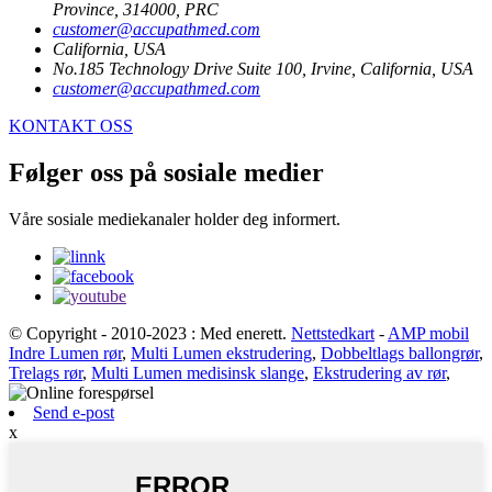
Province, 314000, PRC
customer@accupathmed.com
California, USA
No.185 Technology Drive Suite 100, Irvine, California, USA
customer@accupathmed.com
KONTAKT OSS
Følger oss på sosiale medier
Våre sosiale mediekanaler holder deg informert.
© Copyright - 2010-2023 : Med enerett.
Nettstedkart
-
AMP mobil
Indre Lumen rør
,
Multi Lumen ekstrudering
,
Dobbeltlags ballongrør
,
Trelags rør
,
Multi Lumen medisinsk slange
,
Ekstrudering av rør
,
Send e-post
x