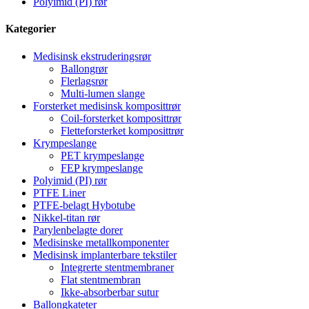
Polyimid (PI) rør
Kategorier
Medisinsk ekstruderingsrør
Ballongrør
Flerlagsrør
Multi-lumen slange
Forsterket medisinsk komposittrør
Coil-forsterket komposittrør
Fletteforsterket komposittrør
Krympeslange
PET krympeslange
FEP krympeslange
Polyimid (PI) rør
PTFE Liner
PTFE-belagt Hybotube
Nikkel-titan rør
Parylenbelagte dorer
Medisinske metallkomponenter
Medisinsk implanterbare tekstiler
Integrerte stentmembraner
Flat stentmembran
Ikke-absorberbar sutur
Ballongkateter