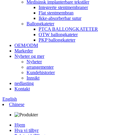
Medisinsk implanterbare tekstiler
Integrerte stentmembraner
Flat stentmembran
Ikke-absorberbar sutur
Ballongkateter
PTCA BALLONGKATETER
OTW ballongkateter
PKP ballongkateter
OEM/ODM
Markeder
Nyheter og mer
Nyheter
arrangementer
Kundehistorier
Innsikt
nedlasting
Kontakt
English
Chinese
Hjem
Hva vi tilbyr