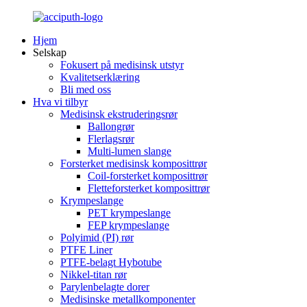
Hjem
Selskap
Fokusert på medisinsk utstyr
Kvalitetserklæring
Bli med oss
Hva vi tilbyr
Medisinsk ekstruderingsrør
Ballongrør
Flerlagsrør
Multi-lumen slange
Forsterket medisinsk komposittrør
Coil-forsterket komposittrør
Fletteforsterket komposittrør
Krympeslange
PET krympeslange
FEP krympeslange
Polyimid (PI) rør
PTFE Liner
PTFE-belagt Hybotube
Nikkel-titan rør
Parylenbelagte dorer
Medisinske metallkomponenter