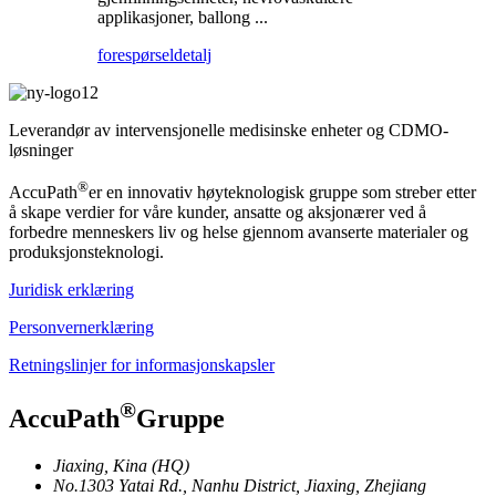
applikasjoner, ballong ...
forespørsel
detalj
Leverandør av intervensjonelle medisinske enheter og CDMO-
løsninger
®
AccuPath
er en innovativ høyteknologisk gruppe som streber etter
å skape verdier for våre kunder, ansatte og aksjonærer ved å
forbedre menneskers liv og helse gjennom avanserte materialer og
produksjonsteknologi.
Juridisk erklæring
Personvernerklæring
Retningslinjer for informasjonskapsler
®
AccuPath
Gruppe
Jiaxing, Kina (HQ)
No.1303 Yatai Rd., Nanhu District, Jiaxing, Zhejiang